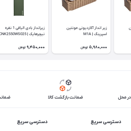
ن
زیر انداز آکاردیونی مونتین
زیرانداز بادی الیافی 1 نفره
اسپرینگ | M1A
نیچرهایک | CNK2550WS025
9,450,000
5,980,000
تومان
تومان
در محل
ضمانت بازگشت کالا
ضمانت 
دسترسی سریع
دسترسی سریع