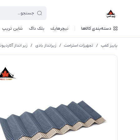
دسته‌بندی کالاها
نيچرهايك
بلک داگ
شاین تریپ
پاییز کمپ
/
تجهیزات استراحت
/
زیرانداز بادی
/
زیر انداز آکاردیونی 2.2R نیچرهایک | 00DZ017