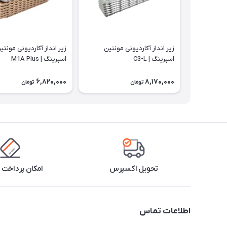
زیر انداز آکاردیونی مونتین
زیر انداز آکاردیونی مونتی
اسپرینگ | C3-L
اسپرینگ | M1A Plus
6,820,000
8,170,000
تومان
تومان
تحویل اکسپرس
امکان پرداخت 
اطلاعات تماس