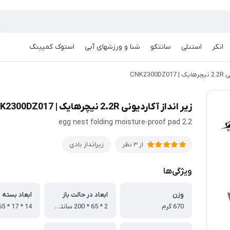
انکر
استنلی
سانتکو
شنا و ورزشهای آبی
استوک کمپینگ
CNK23
زیر انداز آکاردیونی 2.2R نیچرهایک | CNK2300DZ017
2.2 egg nest folding moisture-proof pad
زیرانداز بادی
از 3 نظر
ویژگی‌ها
وزن
ابعاد در حالت باز
ابعاد بسته 
670 گرم
2 * 65 * 200 سانتی متر