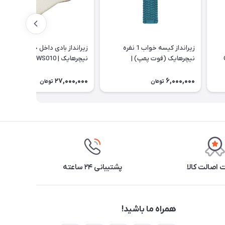
زیرانداز کیسه خواب 1 نفره
زیرانداز بادی داخل خودرو
نیچرهایک (فوت پمپ) |
نیچرهایک | CNK2450WS010
CNK2550WS019
27,000,000
6,000,000
تومان
تومان
اصالت کالا
پشتیبانی ۲۴ ساعته
همراه ما باشید!