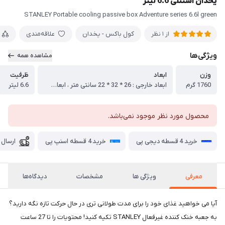
یخدان استنلی 6.6 لیتر
STANLEY Portable cooling passive box Adventure series 6.6l green
کول باکس - یخدان
علاقه‌مندی
از 1 نظر
ویژگی‌ها
مشاهده همه
وزن
ابعاد
ظرفیت
1760 گرم
ابعاد خارجی : 26 * 32 * 22 سانتی متر ، ابعاد داخلی : 18.5 * 25 * 15.5 سانتی متر
6.6 لیتر
محصول مورد نظر موجود نمی‌باشد.
خرید 4 قسطه دیجی پی
خرید 4 قسطه اسنپ پی
ارسال 
معرفی
ویژگی ها
مشخصات
دیدگاه‌ها
آیا می خواهید غذای خود را برای مدت طولانی تری در حال حرکت تازه نگه دارید؟
به جعبه خنک کننده غیرفعال STANLEY تکیه کنید! محتویات را تا 27 ساعت