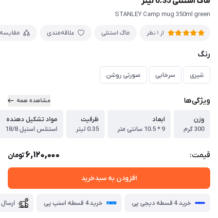
ماگ استنلی 0.35 لیتر
STANLEY Camp mug 350ml green
ماگ استنلی
علاقه‌مندی
مقایسه
از 1 نظر
رنگ
شیری
سرخابی
صورتی روشن
ویژگی‌ها
مشاهده همه
وزن
ابعاد
ظرفیت
مواد تشکیل دهنده
300 گرم
9 * 10.5 سانتی متر
0.35 لیتر
استنلس استیل 18/8
6,120,000
قیمت:
تومان
افزودن به سبدخرید
خرید 4 قسطه دیجی پی
خرید 4 قسطه اسنپ پی
ارسال 