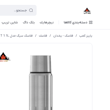
دسته‌بندی کالاها
نيچرهايك
بلک داگ
شاین تریپ
پاییز کمپ
/
فلاسک - یخدان
/
فلاسك
/
فلاسک سیگ مدل Gemstone IBT 1.1L