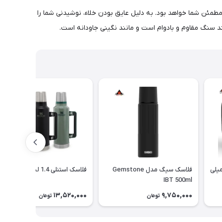
واری در کوهستان، قایق رانی ... مهم نیست که چه باشد، بطری ترمو دو جداره استیل ضد زنگ مجموعه Gemstone همراه مطمئن شما خواهد بود. به دلیل عایق بودن خلاء، نوشیدنی شما را
 غذا سانتکو حجم 500 میلی
فلاسک سیگ مدل Gemstone
فلاسک استنلی 1.4 لیتر
IBT 500ml
13,520,000
9,750,000
تومان
تومان