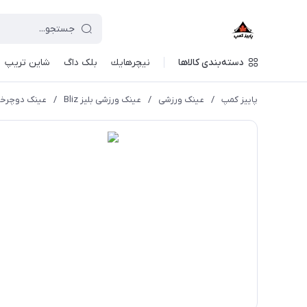
دسته‌بندی کالاها
نيچرهايك
بلک داگ
شاین تریپ
پاییز کمپ
/
عینک ورزشی
/
عینک ورزشی بلیز Bliz
/
عینک دوچرخه سواری بلیز مدل 