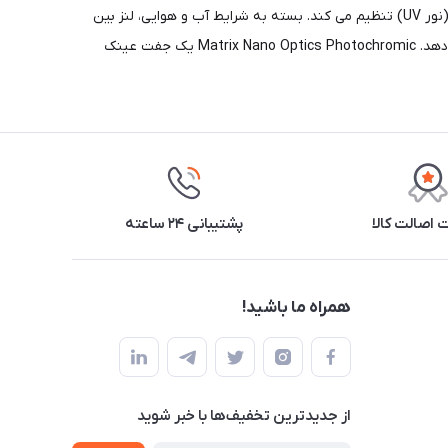
را به شما می دهد. Matrix Nano Optics Photochromic مجهز به یک لنز فتوکرومیک است که به طور خودکار تاریکی لنز را با شدت نور خورشید (نور UV) تنظیم می کند. بسته به شرایط آب و هوایی، لنز بین
دسته فیلترهای 1-3 قرار دارد. این لنز دارای حداقل اعوجاج و خاصیت ضد مه یکپارچه است. امکانات زیاد تنظیم به شما راحتی کلاس جهانی را می دهد. Matrix Nano Optics Photochromic یک جفت عینک
اصالت کالا
پشتیبانی ۲۴ ساعته
همراه ما باشید!
از جدید‌ترین تخفیف‌ها با‌ خبر شوید