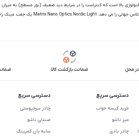
د.Matrix Nano Optics Nordic Light یک لنز با تکنولوژی بالا است که کنتراست را در شرایط دید ضعیف (ن
خاصیت ضد مه یکپارچه است. امکانات زیاد تنظی
در محل
ضمانت بازگشت کالا
ضمانت 
دسترسی سریع
دسترسی سریع
خرید کیسه خواب
چادر سرخپوستی
میز تاشو
صندلی تاشو
چادر بادی
سایه بان کمپینگ
 ( از ساعت 10 تا