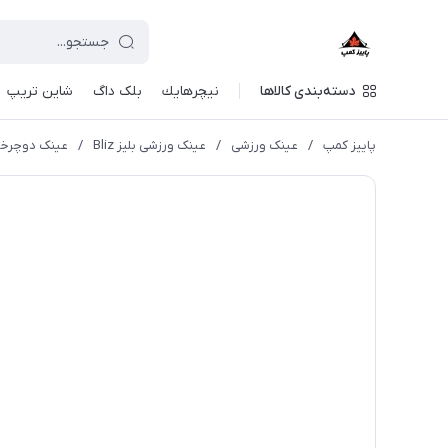
دسته‌بندی کالاها
نيچرهايك
بلک داگ
شاین تریپ
پاییز کمپ
/
عینک ورزشی
/
عینک ورزشی بلیز Bliz
/
عینک دوچرخه سواری بلیز مدل 