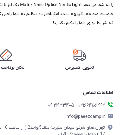
را به شما می ده
که شرایط نوری شما را ناکام بگذارد!
تحویل اکسپرس
امکان پرداخت 
اطلاعات تماس
02166456492 - 09121933405
info@paeezcamp.ir
تهران،ضلع شرقی میدان منیریه،پلاک5،واحد2
17 ) حتما با هماهنگی قبلی