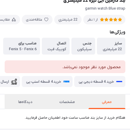
بند گارمین آبی تیره 22 میلیمتری
garmin watch Blue strap
22 ميليمتري
علاقه‌مندی
مقایس
از 1 نظر
ویژگی‌ها
سایز
جنس
اتصال
مناسب برای
22 میلیمتری
سیلیکون
کوییک فیت
Fenix 5 - Fenix 6
محصول مورد نظر موجود نمی‌باشد.
خرید 4 قسطه دیجی پی
خرید 4 قسطه اسنپ پی
ارسال 
معرفی
مشخصات
دیدگاه‌ها
هنگام خرید از سایز بند مناسب ساعت خود اطمینان حاصل فرمایید.