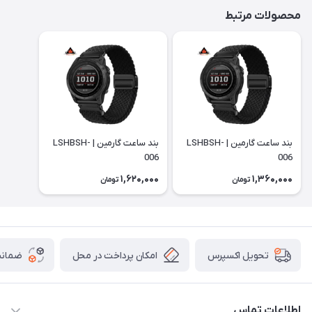
محصولات مرتبط
بند ساعت گارمین | LSHBSH-
بند ساعت گارمین | LSHBSH-
006
006
1,620,000
1,360,000
تومان
تومان
امکان پرداخت در محل
ضمانت
تحویل اکسپرس
اطلاعات تماس