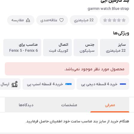
بند گارمین آبی
garmin watch Blue strap
22 ميليمتري
علاقه‌مندی
مقایسه
ویژگی‌ها
سایز
جنس
اتصال
مناسب برای
22 میلیمتری
سیلیکون
کوییک فیت
Fenix 5 - Fenix 6
محصول مورد نظر موجود نمی‌باشد.
خرید 4 قسطه دیجی پی
خرید 4 قسطه اسنپ پی
ارسال 
معرفی
مشخصات
دیدگاه‌ها
هنگام خرید از سایز بند مناسب ساعت خود اطمینان حاصل فرمایید.