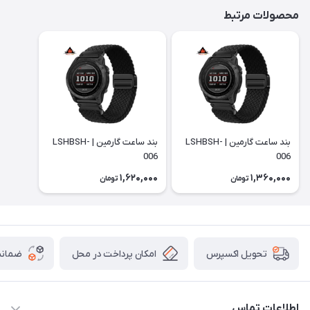
محصولات مرتبط
بند ساعت گارمین | LSHBSH-
بند ساعت گارمین | LSHBSH-
006
006
1,620,000
1,360,000
تومان
تومان
امکان پرداخت در محل
ضمانت
تحویل اکسپرس
اطلاعات تماس