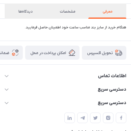
معرفی
مشخصات
دیدگاه‌ها
هنگام خرید از سایز بند مناسب ساعت خود اطمینان حاصل فرمایید.
امکان پرداخت در محل
ضمانت
تحویل اکسپرس
اطلاعات تماس
02166456492 - 09121933405
دسترسی سریع
info@paeezcamp.ir
خرید کیسه خواب
دسترسی سریع
تهران،ضلع شرقی میدان منیریه،پلاک5،واحد2 ( از ساعت 10 تا 17 )
میز تاشو
چادر سرخپوستی
حتما با هماهنگی قبلی
چادر بادی
صندلی تاشو