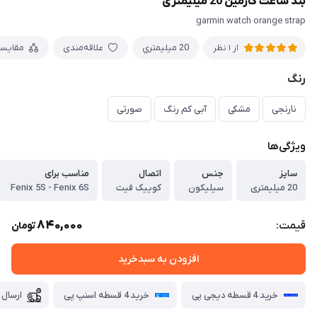
بند ساعت گارمین 20 میلیمتری
garmin watch orange strap
20 ميليمتري
علاقه‌مندی
مقایس
از 1 نظر
رنگ
نارنجی
مشکی
آبی کم رنگ
صورتی
ویژگی‌ها
سایز
جنس
اتصال
مناسب برای
20 میلیمتری
سیلیکون
کوییک فیت
Fenix 5S - Fenix 6S
840,000
قیمت:
تومان
افزودن به سبدخرید
خرید 4 قسطه دیجی پی
خرید 4 قسطه اسنپ پی
ارسال 