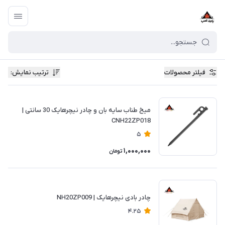
فیلتر محصولات
ترتیب نمایش
:
میخ طناب سایه بان و چادر نیچرهایک 30 سانتی |
CNH22ZP018
5
1,000,000
تومان
چادر بادی نیچرهایک | NH20ZP009
4.25