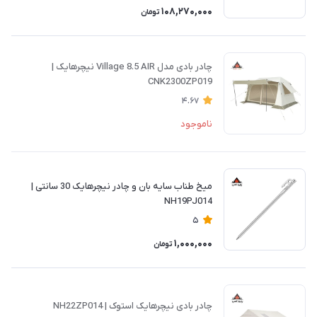
108,270,000
تومان
چادر بادی مدل Village 8.5 AIR نیچرهایک |
CNK2300ZP019
4.67
ناموجود
میخ طناب سایه بان و چادر نیچرهایک 30 سانتی |
NH19PJ014
5
1,000,000
تومان
چادر بادی نیچرهایک استوک | NH22ZP014