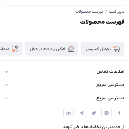
پاییز کمپ
/
فهرست محصولات
فهرست محصولات
امکان پرداخت در محل
ضمانت
تحویل اکسپرس
اطلاعات تماس
02166456492 - 09121933405
دسترسی سریع
info@paeezcamp.ir
خرید کیسه خواب
دسترسی سریع
تهران،ضلع شرقی میدان منیریه،پلاک5،واحد2 ( از ساعت 10 تا 17 )
میز تاشو
چادر سرخپوستی
حتما با هماهنگی قبلی
چادر بادی
صندلی تاشو
ننو
از جدید‌ترین تخفیف‌ها با‌ خبر شوید